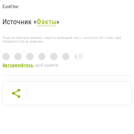
EastOne
Источник «
Факты
»
Якщо ви помітили помилку, виділіть необхідний текст і натисніть Ctrl + Enter, щоб
повідомити про це редакцію
0,0
Авторизуйтесь
, щоб оцінити