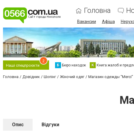
Головна
Н
Вакансии
Афіша
Нерух
2
Б
Бюро находок
К
Книга жалоб и предл
Наші спецпроєкти
Головна
Довідник
Шопінг
Жіночий одяг
Магазин одежды “Merci” “
Ма
Опис
Відгуки