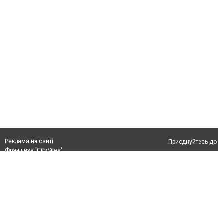
Реклама на сайті
Приєднуйтесь до 
Франшиза "CitySites"
Реклама на сайті
Допускається цит
rek@citysites.ua
тексті обов'язко
розміщення прямо
абзацу в тексті 
Матеріали з плаш