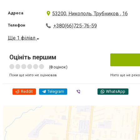
Адреса
53200, Никополь, Трубников , 16
Телефон
+380(66)725-76-59
Ще 1 філіал
Оцініть першим
(
0
оцінок)
Ніхто ще не рек
Поки ще ніхто не оцінював
Reddit
Telegram
Viber
WhatsApp