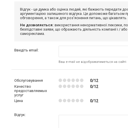
Відгук - це думка або оцінка людей, які бажають передати 
аргументацією залишеного відгука. Це допоможе багатьом пр
обговорення, а також для роз'яснення питань, що цікавлять.
Не дозволяється:
використання ненормативної лексики, по
безпідставні заяви, що ображають діяльність компанії і / або
самореклама.
Введіть email:
Ваш e-mail не відображатиметься на сайті
Обслуговування
0/12
Качество
0/12
предоставляемых
услуг
Цена
0/12
Відгук: