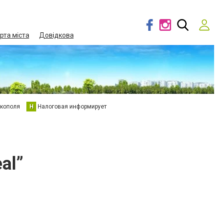
рта міста
Довідкова
кополя
Н
Налоговая информирует
al”