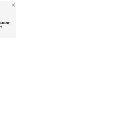
ніями;
та