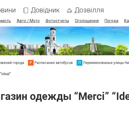
овини
Довідник
Дозвілля
омість
Авто / Мото
Фотоотчеты
Оголошення
Погода
Ка
ожений города
Р
Расписание автобусов
П
Переименованые улицы Ни
Ideal”
газин одежды “Merci” “Ide