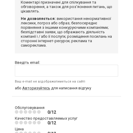
Коментарі призначені для спілкування та
обговорення, а також для роз'яснення питань, що
цікавлять.
Не дозволяється:
використання ненормативної
лексики, погроз або образ; безпосереднє
порівняння з іншими конкуруючими компаніями;
безпідставні заяви, що ображають діяльність
компанії і / або її послуги; розміщення посилань на
сторонні інтернет-ресурси; реклама та
самореклама.
Введіть email:
Ваш e-mail не відображатиметься на сайті
або
Авторизуйтесь
для написання відгуку
Обслуговування
0/12
Качество предоставляемых услуг
0/12
Цена