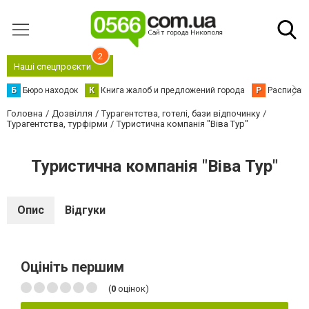
2
Наші спецпроєкти
Б
Бюро находок
К
Книга жалоб и предложений города
Р
Расписани
Головна
Дозвілля
Турагентства, готелі, бази відпочинку
Турагентства, турфірми
Туристична компанія "Віва Тур"
Туристична компанія "Віва Тур"
Опис
Відгуки
Оцініть першим
(
0
оцінок)