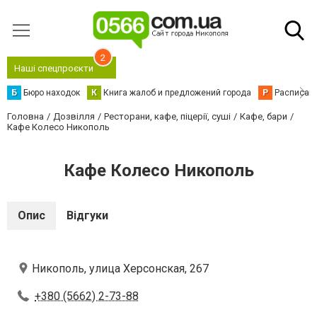
2
Наші спецпроєкти
Б
Бюро находок
К
Книга жалоб и предложений города
Р
Расписани
Головна
Дозвілля
Ресторани, кафе, піцерії, суші
Кафе, бари
Кафе Колесо Никополь
Кафе Колесо Никополь
Опис
Відгуки
Никополь, улица Херсонская, 267
+380 (5662) 2-73-88