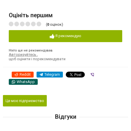
Оцініть першим
(
0
оцінок)
Я рекомендую
Ніхто ще не рекомендував
Авторизуйтесь
,
щоб оцінити і порекомендувати
Reddit
Telegram
Viber
WhatsApp
Це моє підприємство
Відгуки