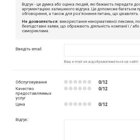
Відгук - це думка або оцінка людей, які бажають передати 
аргументацією залишеного відгука. Це допоможе багатьом пр
обговорення, а також для роз'яснення питань, що цікавлять.
Не дозволяється:
використання ненормативної лексики, по
безпідставні заяви, що ображають діяльність компанії і / або
самореклама.
Введіть email:
Ваш e-mail не відображатиметься на сайті
Обслуговування
0/12
Качество
0/12
предоставляемых
услуг
Цена
0/12
Відгук: