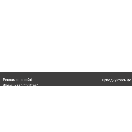
Реклама на сайті
Приєднуйтесь до 
Франшиза "CitySites"
Реклама на сайті
Допускається цит
rek@citysites.ua
тексті обов'язко
розміщення прямо
абзацу в тексті 
Матеріали з плаш
"Політичні новини