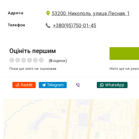
Адреса
53200, Никополь, улица Лесная, 1
Телефон
+380(95)750-01-45
Оцініть першим
(
0
оцінок)
Ніхто ще не рек
Поки ще ніхто не оцінював
Reddit
Telegram
Viber
WhatsApp