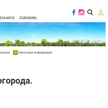
рта міста
Довідкова
кополя
Н
Налоговая информирует
огорода.