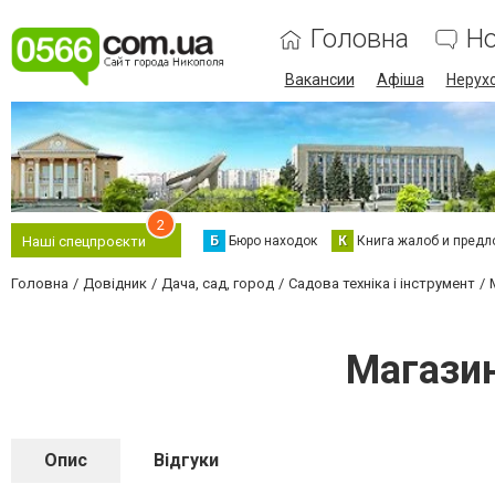
Головна
Н
Вакансии
Афіша
Нерух
2
Б
Бюро находок
К
Книга жалоб и предл
Наші спецпроєкти
Головна
Довідник
Дача, сад, город
Садова техніка і інструмент
Магазин
Опис
Відгуки