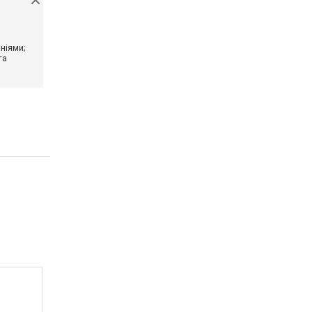
ніями;
та