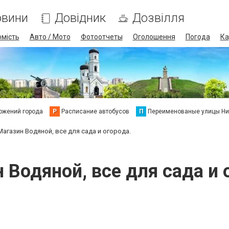
овини
Довідник
Дозвілля
омість
Авто / Мото
Фотоотчеты
Оголошення
Погода
Ка
ожений города
Р
Расписание автобусов
П
Переименованые улицы Ни
Магазин Водяной, все для сада и огорода.
 Водяной, все для сада и 