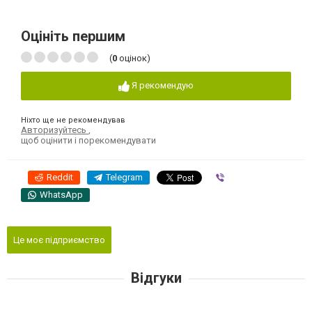
Оцініть першим
(
0
оцінок)
Я рекомендую
Ніхто ще не рекомендував
Авторизуйтесь
,
щоб оцінити і порекомендувати
Reddit
Telegram
Viber
WhatsApp
Це моє підприємство
Відгуки