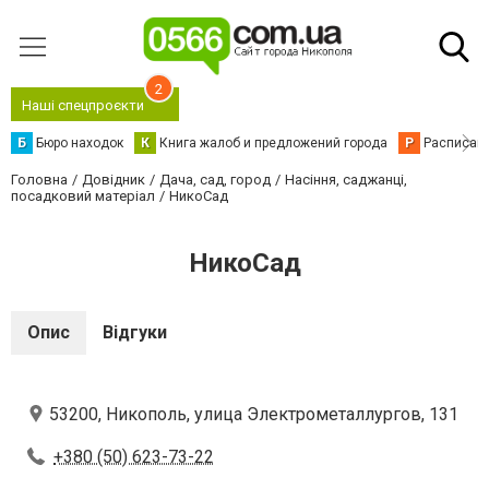
2
Наші спецпроєкти
Б
Бюро находок
К
Книга жалоб и предложений города
Р
Расписани
Головна
Довідник
Дача, сад, город
Насіння, саджанці,
посадковий матеріал
НикоСад
НикоСад
Опис
Відгуки
53200, Никополь, улица Электрометаллургов, 131
+380 (50) 623-73-22