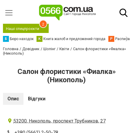
2
Наші спецпроєкти
Б
Бюро находок
К
Книга жалоб и предложений города
Р
Расписани
Головна
Довідник
Шопінг
Квіти
Салон флористики «Фиалка»
(Никополь)
Салон флористики «Фиалка»
(Никополь)
Опис
Відгуки
53200, Никополь, проспект Трубников, 27
+380 (5662) 2-50-78