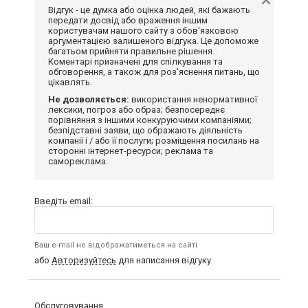
Відгук - це думка або оцінка людей, які бажають
передати досвід або враження іншим
користувачам нашого сайту з обов'язковою
аргументацією залишеного відгука. Це допоможе
багатьом прийняти правильне рішення.
Коментарі призначені для спілкування та
обговорення, а також для роз'яснення питань, що
цікавлять.
Не дозволяється:
використання ненормативної
лексики, погроз або образ; безпосереднє
порівняння з іншими конкуруючими компаніями;
безпідставні заяви, що ображають діяльність
компанії і / або її послуги; розміщення посилань на
сторонні інтернет-ресурси; реклама та
самореклама.
Введіть email:
Ваш e-mail не відображатиметься на сайті
або
Авторизуйтесь
для написання відгуку
Обслуговування