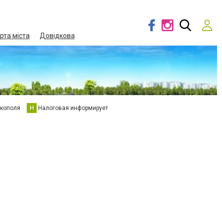
рта міста
Довідкова
кополя
Н
Налоговая информирует