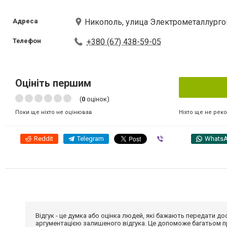
Адреса
Никополь, улица Электрометаллурго
Телефон
+380 (67) 438-59-05
Оцініть першим
(
0
оцінок)
Ніхто ще не рек
Поки ще ніхто не оцінював
Reddit
Telegram
Viber
Whats
Відгук - це думка або оцінка людей, які бажають передати 
аргументацією залишеного відгука. Це допоможе багатьом пр