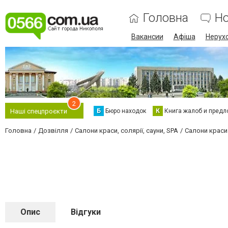
Головна
Н
Вакансии
Афіша
Нерух
2
Б
Бюро находок
К
Книга жалоб и предл
Наші спецпроєкти
Головна
Дозвілля
Салони краси, солярії, сауни, SPA
Салони краси
Опис
Відгуки