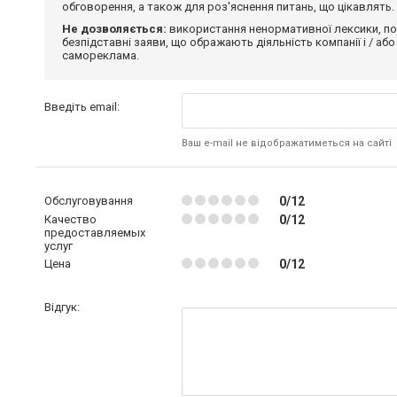
обговорення, а також для роз'яснення питань, що цікавлять.
Не дозволяється:
використання ненормативної лексики, по
безпідставні заяви, що ображають діяльність компанії і / або
самореклама.
Введіть email:
Ваш e-mail не відображатиметься на сайті
Обслуговування
0/12
Качество
0/12
предоставляемых
услуг
Цена
0/12
Відгук: