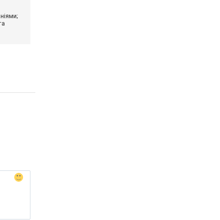
ніями;
та