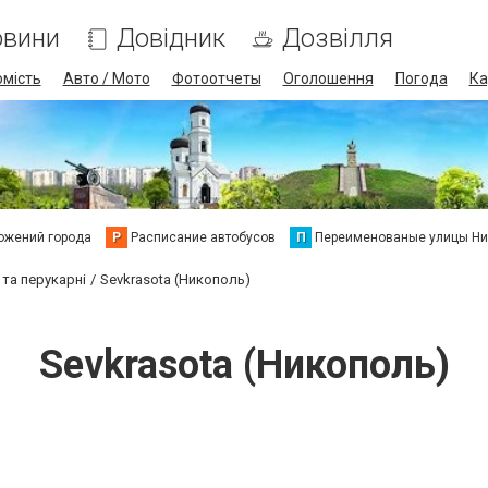
овини
Довідник
Дозвілля
омість
Авто / Мото
Фотоотчеты
Оголошення
Погода
Ка
ожений города
Р
Расписание автобусов
П
Переименованые улицы Ни
 та перукарні
Sevkrasota (Никополь)
Sevkrasota (Никополь)