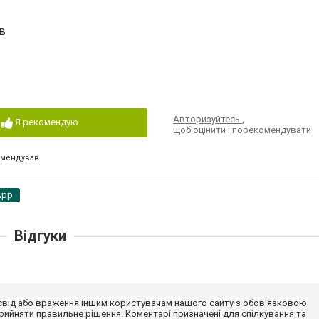
в
Авторизуйтесь
,
Я рекомендую
щоб оцінити і порекомендувати
омендував
App
Відгуки
досвід або враження іншим користувачам нашого сайту з обов'язковою
ийняти правильне рішення. Коментарі призначені для спілкування та