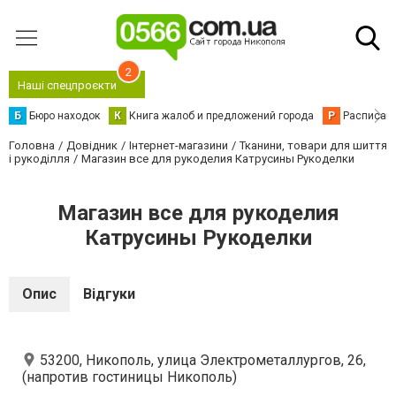
2
Наші спецпроєкти
Б
Бюро находок
К
Книга жалоб и предложений города
Р
Расписани
Головна
Довідник
Інтернет-магазини
Тканини, товари для шиття
і рукоділля
Магазин все для рукоделия Катрусины Рукоделки
Магазин все для рукоделия
Катрусины Рукоделки
Опис
Відгуки
53200, Никополь, улица Электрометаллургов, 26,
(напротив гостиницы Никополь)