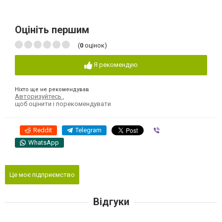
Оцініть першим
(
0
оцінок)
Я рекомендую
Ніхто ще не рекомендував
Авторизуйтесь
,
щоб оцінити і порекомендувати
Reddit
Telegram
Viber
WhatsApp
Це моє підприємство
Відгуки