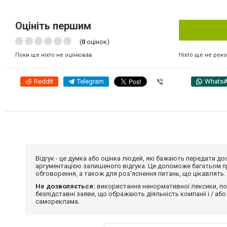
Оцініть першим
(
0
оцінок)
Ніхто ще не рек
Поки ще ніхто не оцінював
Reddit
Telegram
Viber
Whats
Відгук - це думка або оцінка людей, які бажають передати 
аргументацією залишеного відгука. Це допоможе багатьом пр
обговорення, а також для роз'яснення питань, що цікавлять.
Не дозволяється:
використання ненормативної лексики, по
безпідставні заяви, що ображають діяльність компанії і / або
самореклама.