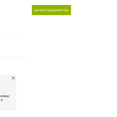
Це моє підприємство
ніями;
та