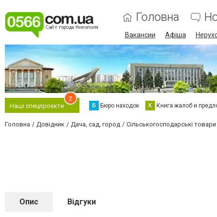
Головна
Н
Вакансии
Афіша
Нерух
2
Б
Бюро находок
К
Книга жалоб и предл
Наші спецпроєкти
Головна
Довідник
Дача, сад, город
Сільськогосподарські товари
Опис
Відгуки