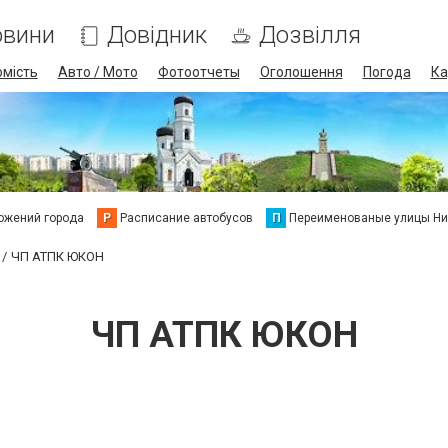
овини
Довідник
Дозвілля
омість
Авто / Мото
Фотоотчеты
Оголошення
Погода
Ка
ожений города
Р
Расписание автобусов
П
Переименованые улицы Ни
ЧП АТПК ЮКОН
ЧП АТПК ЮКОН