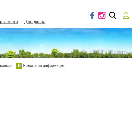
рта міста
Довідкова
кополя
Н
Налоговая информирует