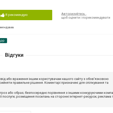
Авторизуйтесь
,
Я рекомендую
щоб оцінити і порекомендувати
омендував
App
Відгуки
досвід або враження іншим користувачам нашого сайту з обов'язковою
ийняти правильне рішення. Коментарі призначені для спілкування та
гроз або образ; безпосереднє порівняння з іншими конкуруючими компа
 її послуги; розміщення посилань на сторонні інтернет-ресурси; реклама 