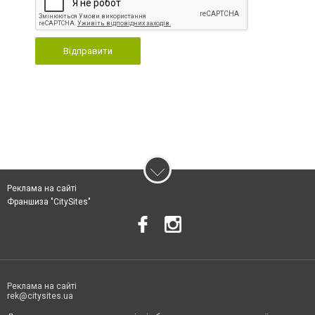
Відправити
Реклама на сайті
Франшиза "CitySites"
Реклама на сайті
rek@citysites.ua