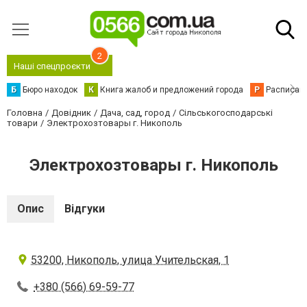
2
Наші спецпроєкти
Б
Бюро находок
К
Книга жалоб и предложений города
Р
Расписани
Головна
Довідник
Дача, сад, город
Сільськогосподарські
товари
Электрохозтовары г. Никополь
Электрохозтовары г. Никополь
Опис
Відгуки
53200, Никополь, улица Учительская, 1
+380 (566) 69-59-77