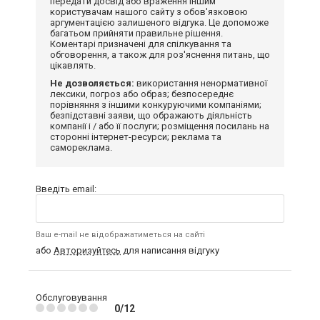
передати досвід або враження іншим
користувачам нашого сайту з обов'язковою
аргументацією залишеного відгука. Це допоможе
багатьом прийняти правильне рішення.
Коментарі призначені для спілкування та
обговорення, а також для роз'яснення питань, що
цікавлять.
Не дозволяється:
використання ненормативної
лексики, погроз або образ; безпосереднє
порівняння з іншими конкуруючими компаніями;
безпідставні заяви, що ображають діяльність
компанії і / або її послуги; розміщення посилань на
сторонні інтернет-ресурси; реклама та
самореклама.
Введіть email:
Ваш e-mail не відображатиметься на сайті
або
Авторизуйтесь
для написання відгуку
Обслуговування
0/12