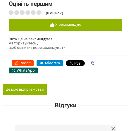
Оцініть першим
(
0
оцінок)
Я рекомендую
Ніхто ще не рекомендував
Авторизуйтесь
,
щоб оцінити і порекомендувати
Reddit
Telegram
Viber
WhatsApp
Це моє підприємство
Відгуки