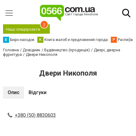
2
Наші спецпроєкти
Б
Бюро находок
К
Книга жалоб и предложений города
Р
Расписани
Головна
Довідник
Будівництво (продукція)
Двері, дверна
фурнітура
Двери Никополя
Двери Никополя
Опис
Відгуки
+380 (50) 8830603