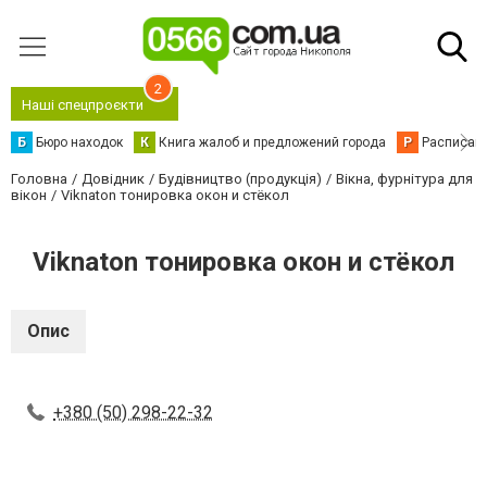
2
Наші спецпроєкти
Б
Бюро находок
К
Книга жалоб и предложений города
Р
Расписани
Головна
Довідник
Будівництво (продукція)
Вікна, фурнітура для
вікон
Viknaton тонировка окон и стёкол
Viknaton тонировка окон и стёкол
Опис
+380 (50) 298-22-32