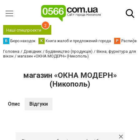
2
Наші спецпроєкти
Б
Бюро находок
К
Книга жалоб и предложений города
Р
Расписани
Головна
Довідник
Будівництво (продукція)
Вікна, фурнітура для
вікон
магазин «ОКНА МОДЕРН» (Никополь)
магазин «ОКНА МОДЕРН»
(Никополь)
Опис
Відгуки