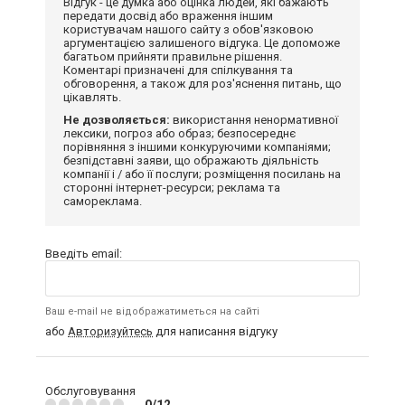
Відгук - це думка або оцінка людей, які бажають
передати досвід або враження іншим
користувачам нашого сайту з обов'язковою
аргументацією залишеного відгука. Це допоможе
багатьом прийняти правильне рішення.
Коментарі призначені для спілкування та
обговорення, а також для роз'яснення питань, що
цікавлять.
Не дозволяється:
використання ненормативної
лексики, погроз або образ; безпосереднє
порівняння з іншими конкуруючими компаніями;
безпідставні заяви, що ображають діяльність
компанії і / або її послуги; розміщення посилань на
сторонні інтернет-ресурси; реклама та
самореклама.
Введіть email:
Ваш e-mail не відображатиметься на сайті
або
Авторизуйтесь
для написання відгуку
Обслуговування