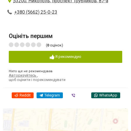
53200, Никополь, проспект Трубников, 87-а
+380 (5662) 25-0-23
Оцініть першим
(
0
оцінок)
Я рекомендую
Ніхто ще не рекомендував
Авторизуйтесь
,
щоб оцінити і порекомендувати
Reddit
Telegram
Viber
WhatsApp