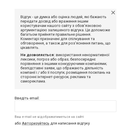
Відгук - це думка або оцінка людей, які бажають
передати досвід або враження іншим
користувачам нашого сайту з обов'язковою
аргументацією залишеного відгука. Це допоможе
багатьом прийняти правильне рішення.
Коментарі призначені для спілкування та
обговорення, а також для роз'яснення питань, що
цікавлять.
Не дозволяється:
використання ненормативної
лексики, погроз або образ; безпосереднє
порівняння з іншими конкуруючими компаніями;
безпідставні заяви, що ображають діяльність
компанії і / або її послуги; розміщення посилань на
сторонні інтернет-ресурси; реклама та
самореклама.
Введіть email:
Ваш e-mail не відображатиметься на сайті
або
Авторизуйтесь
для написання відгуку