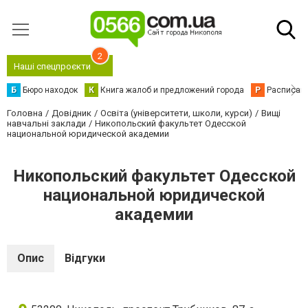
2
Наші спецпроєкти
Б
Бюро находок
К
Книга жалоб и предложений города
Р
Расписани
Головна
Довідник
Освіта (університети, школи, курси)
Вищі
навчальні заклади
Никопольский факультет Одесской
национальной юридической академии
Никопольский факультет Одесской
национальной юридической
академии
Опис
Відгуки