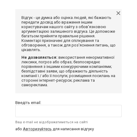
Відгук - це думка або оцінка людей, які бажають
передати досвід або враження іншим
користувачам нашого сайту з обов'язковою
аргументацією залишеного відгука. Це допоможе
багатьом прийняти правильне рішення.
Коментарі призначені для спілкування та
обговорення, а також для роз'яснення питань, що
цікавлять.
Не дозволяється:
використання ненормативної
лексики, погроз або образ; безпосереднє
порівняння з іншими конкуруючими компаніями;
безпідставні заяви, що ображають діяльність
компанії і / або її послуги; розміщення посилань на
сторонні інтернет-ресурси; реклама та
самореклама.
Введіть email:
Ваш e-mail не відображатиметься на сайті
або
Авторизуйтесь
для написання відгуку