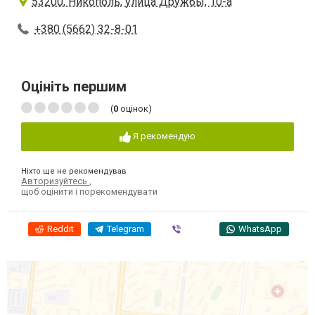
53200, Никополь, улица Дружбы, 10-а
+380 (5662) 32-8-01
Оцініть першим
(
0
оцінок)
Я рекомендую
Ніхто ще не рекомендував
Авторизуйтесь
,
щоб оцінити і порекомендувати
Reddit
Telegram
Viber
WhatsApp