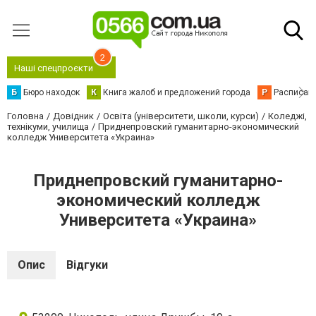
2
Наші спецпроєкти
Б
Бюро находок
К
Книга жалоб и предложений города
Р
Расписани
Головна
Довідник
Освіта (університети, школи, курси)
Коледжі,
технікуми, училища
Приднепровский гуманитарно-экономический
колледж Университета «Украина»
Приднепровский гуманитарно-
экономический колледж
Университета «Украина»
Опис
Відгуки