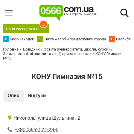
2
Наші спецпроєкти
Б
Бюро находок
К
Книга жалоб и предложений города
Р
Расписани
Головна
Довідник
Освіта (університети, школи, курси)
Загальноосвітні школи та ліцеї, приватні школи
КОНУ Гимназия
№15
КОНУ Гимназия №15
Опис
Відгуки
Никополь, улица Шульгина , 2
+380 (5662) 21-28-5