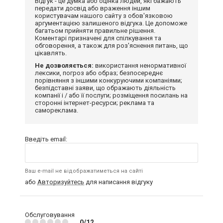
Відгук - це думка або оцінка людей, які бажають
передати досвід або враження іншим
користувачам нашого сайту з обов'язковою
аргументацією залишеного відгука. Це допоможе
багатьом прийняти правильне рішення.
Коментарі призначені для спілкування та
обговорення, а також для роз'яснення питань, що
цікавлять.
Не дозволяється:
використання ненормативної
лексики, погроз або образ; безпосереднє
порівняння з іншими конкуруючими компаніями;
безпідставні заяви, що ображають діяльність
компанії і / або її послуги; розміщення посилань на
сторонні інтернет-ресурси; реклама та
самореклама.
Введіть email:
Ваш e-mail не відображатиметься на сайті
або
Авторизуйтесь
для написання відгуку
Обслуговування
0/12