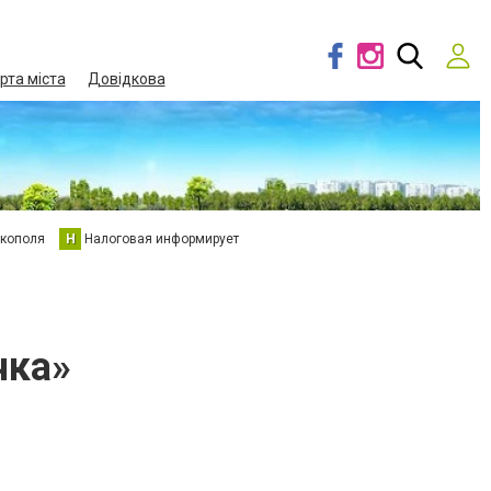
рта міста
Довідкова
кополя
Н
Налоговая информирует
чка»