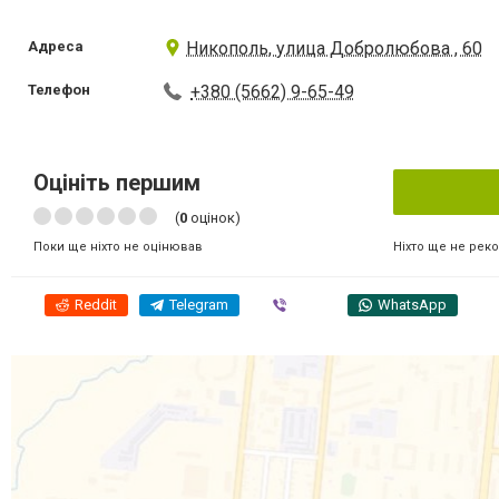
Адреса
Никополь, улица Добролюбова , 60
Телефон
+380 (5662) 9-65-49
Оцініть першим
(
0
оцінок)
Ніхто ще не рек
Поки ще ніхто не оцінював
Reddit
Telegram
Viber
WhatsApp