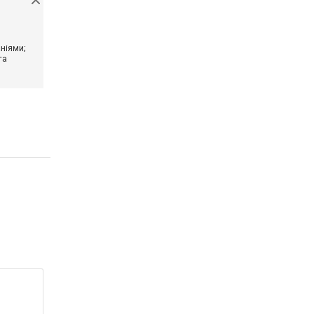
ніями;
та