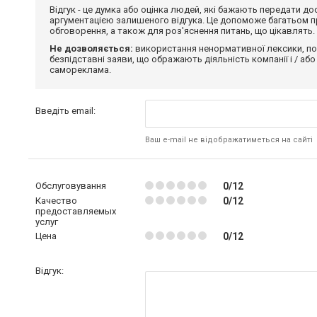
Відгук - це думка або оцінка людей, які бажають передати 
аргументацією залишеного відгука. Це допоможе багатьом пр
обговорення, а також для роз'яснення питань, що цікавлять.
Не дозволяється:
використання ненормативної лексики, по
безпідставні заяви, що ображають діяльність компанії і / або
самореклама.
Введіть email:
Ваш e-mail не відображатиметься на сайті
Обслуговування
0/12
Качество
0/12
предоставляемых
услуг
Цена
0/12
Відгук: