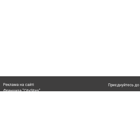
Реклама на сайті
Приєднуйтесь до 
Франшиза "CitySites"
Реклама на сайті
Допускається цит
rek@citysites.ua
тексті обов'язко
розміщення прямо
абзацу в тексті 
Матеріали з плаш
"Політичні новини