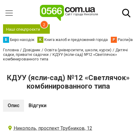
2
Наші спецпроєкти
Б
Бюро находок
К
Книга жалоб и предложений города
Р
Расписани
Головна
Довідник
Освіта (університети, школи, курси)
Дитячі
садки, приватні садочки
КДУУ (ясли-сад) №12 «Светлячок»
комбинированного типа
КДУУ (ясли-сад) №12 «Светлячок»
комбинированного типа
Опис
Відгуки
Никополь, проспект Трубников, 12