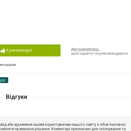
Авторизуйтесь
,
Я рекомендую
щоб оцінити і порекомендувати
омендував
App
Відгуки
досвід або враження іншим користувачам нашого сайту з обов'язковою
ийняти правильне рішення. Коментарі призначені для спілкування та