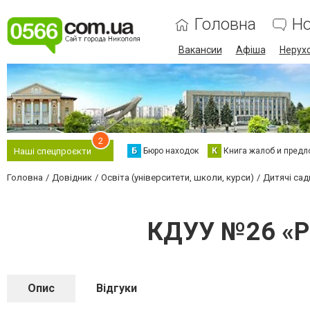
Головна
Н
Вакансии
Афіша
Нерух
2
Б
Бюро находок
К
Книга жалоб и предл
Наші спецпроєкти
Головна
Довідник
Освіта (університети, школи, курси)
Дитячі сад
КДУУ №26 «Ро
Опис
Відгуки