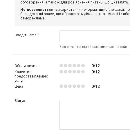
обговорення, а також для роз'яснення питань, що цікавлять.
Не дозволяється:
використання ненормативної лексики, по
безпідставні заяви, що ображають діяльність компанії і / або
самореклама.
Введіть email:
Ваш e-mail не відображатиметься на сайті
Обслуговування
0/12
Качество
0/12
предоставляемых
услуг
Цена
0/12
Відгук: