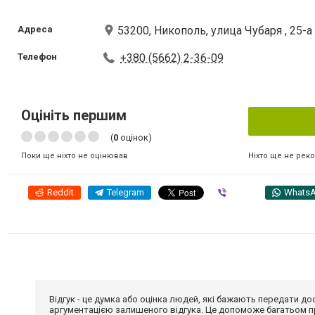
Адреса
53200, Никополь, улица Чубаря , 25-а
Телефон
+380 (5662) 2-36-09
Оцініть першим
(
0
оцінок)
Ніхто ще не рек
Поки ще ніхто не оцінював
Reddit
Telegram
Viber
Whats
Відгук - це думка або оцінка людей, які бажають передати 
аргументацією залишеного відгука. Це допоможе багатьом пр