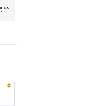
ніями;
та