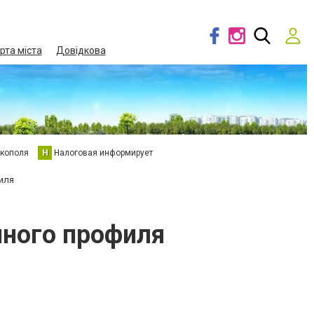
рта міста
Довідкова
кополя
Н
Налоговая информирует
иля
чного профиля