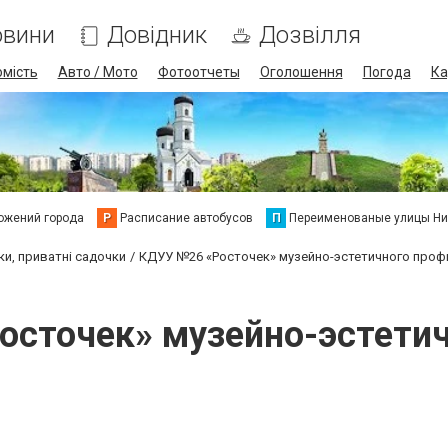
овини
Довідник
Дозвілля
омість
Авто / Мото
Фотоотчеты
Оголошення
Погода
Ка
ожений города
Р
Расписание автобусов
П
Переименованые улицы Ни
ки, приватні садочки
КДУУ №26 «Росточек» музейно-эстетичного проф
сточек» музейно-эстети