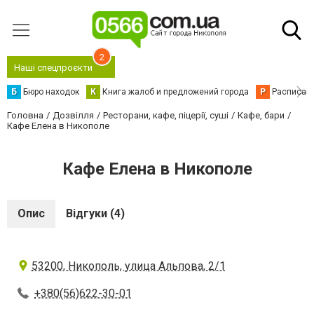
2
Наші спецпроєкти
Б
Бюро находок
К
Книга жалоб и предложений города
Р
Расписани
Головна
Дозвілля
Ресторани, кафе, піцерії, суші
Кафе, бари
Кафе Елена в Никополе
Кафе Елена в Никополе
Опис
Відгуки (4)
53200, Никополь, улица Альпова, 2/1
+380(56)622-30-01