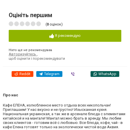
Оцініть першим
(
0
оцінок)
Я рекомендую
Ніхто ще не рекомендував
Авторизуйтесь
,
щоб оцінити і порекомендувати
Reddit
Telegram
Viber
WhatsApp
Про нас
Кафе ЕЛЕНА, излюбленное место отдыха всех никопольчан!
Приглашаем! У нас вкусно и не грустно! Изысканная кухня.
Национальная украинская, а так же в арсенале блюда с элементами
китайской и на мангале! Мангал можно брать в аренду. Мы любим
своих клиентов - готовим всё с любовью. Все блюда, кофе, чай - в
кафе Елена готовят только на экологически чистой воде Аквия.