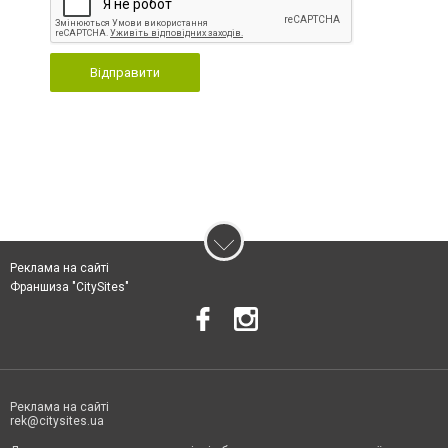
Відправити
Реклама на сайті
Франшиза "CitySites"
Реклама на сайті
rek@citysites.ua