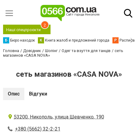
2
Наші спецпроєкти
Б
Бюро находок
К
Книга жалоб и предложений города
Р
Расписани
Головна
Довідник
Шопінг
Одяг та взуття для танців
сеть
магазинов «CASA NOVA»
сеть магазинов «CASA NOVA»
Опис
Відгуки
53200, Никополь, улица Шевченко, 190
+380 (5662) 32-2-21