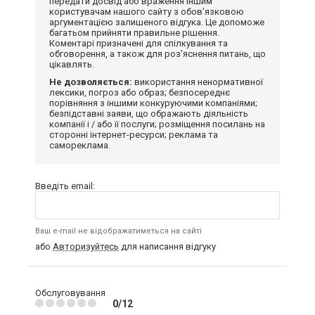
передати досвід або враження іншим
користувачам нашого сайту з обов'язковою
аргументацією залишеного відгука. Це допоможе
багатьом прийняти правильне рішення.
Коментарі призначені для спілкування та
обговорення, а також для роз'яснення питань, що
цікавлять.
Не дозволяється:
використання ненормативної
лексики, погроз або образ; безпосереднє
порівняння з іншими конкуруючими компаніями;
безпідставні заяви, що ображають діяльність
компанії і / або її послуги; розміщення посилань на
сторонні інтернет-ресурси; реклама та
самореклама.
Введіть email:
Ваш e-mail не відображатиметься на сайті
або
Авторизуйтесь
для написання відгуку
Обслуговування
0/12