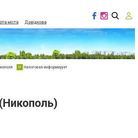
рта міста
Довідкова
кополя
Н
Налоговая информирует
(Никополь)