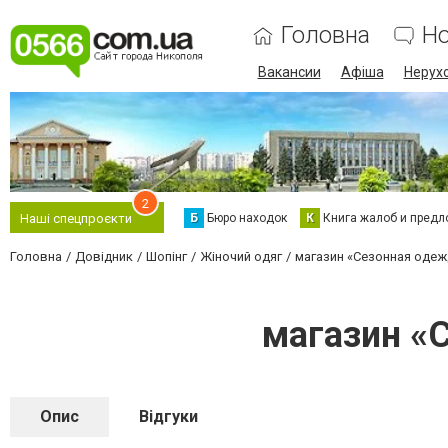
Головна
Н
Вакансии
Афіша
Нерух
2
Б
Бюро находок
К
Книга жалоб и предл
Наші спецпроєкти
Головна
Довідник
Шопінг
Жіночий одяг
магазин «Сезонная одеж
магазин «
Опис
Відгуки