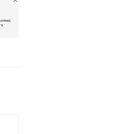
ніями;
та