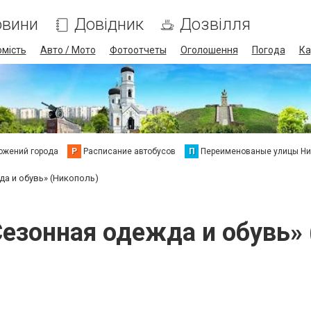
овини
Довідник
Дозвілля
омість
Авто / Мото
Фотоотчеты
Оголошення
Погода
Ка
ожений города
Р
Расписание автобусов
П
Переименованые улицы Ни
да и обувь» (Никополь)
Сезонная одежда и обувь» 