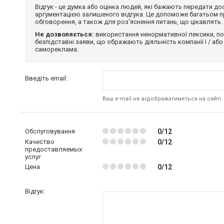
Відгук - це думка або оцінка людей, які бажають передати 
аргументацією залишеного відгука. Це допоможе багатьом пр
обговорення, а також для роз'яснення питань, що цікавлять.
Не дозволяється:
використання ненормативної лексики, по
безпідставні заяви, що ображають діяльність компанії і / або
самореклама.
Введіть email:
Ваш e-mail не відображатиметься на сайті
Обслуговування
0/12
Качество
0/12
предоставляемых
услуг
Цена
0/12
Відгук: