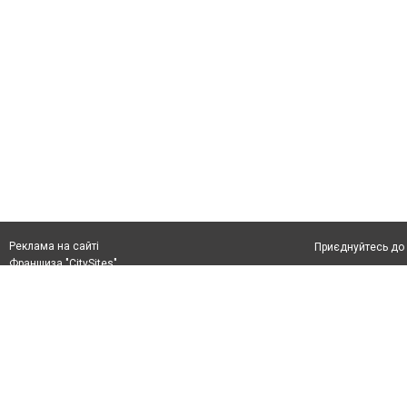
Реклама на сайті
Приєднуйтесь до 
Франшиза "CitySites"
Реклама на сайті
Допускається цит
rek@citysites.ua
тексті обов'язко
розміщення прямо
абзацу в тексті 
Матеріали з плаш
"Політичні новини