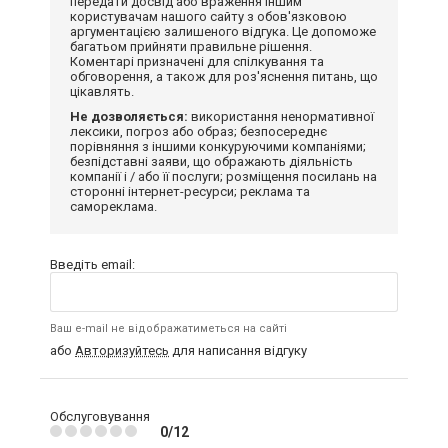
передати досвід або враження іншим
користувачам нашого сайту з обов'язковою
аргументацією залишеного відгука. Це допоможе
багатьом прийняти правильне рішення.
Коментарі призначені для спілкування та
обговорення, а також для роз'яснення питань, що
цікавлять.
Не дозволяється:
використання ненормативної
лексики, погроз або образ; безпосереднє
порівняння з іншими конкуруючими компаніями;
безпідставні заяви, що ображають діяльність
компанії і / або її послуги; розміщення посилань на
сторонні інтернет-ресурси; реклама та
самореклама.
Введіть email:
Ваш e-mail не відображатиметься на сайті
або
Авторизуйтесь
для написання відгуку
Обслуговування
0/12