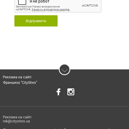
Відправити
Реклама на сайті
Франшиза "CitySites"
Реклама на сайті
rek@citysites.ua