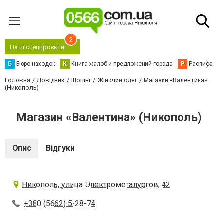
2
Наші спецпроєкти
Б
Бюро находок
К
Книга жалоб и предложений города
Р
Расписани
Головна
Довідник
Шопінг
Жіночий одяг
Магазин «Валентина»
(Никополь)
Магазин «Валентина» (Никополь)
Опис
Відгуки
Никополь, улица Электрометалургов, 42
+380 (5662) 5-28-74