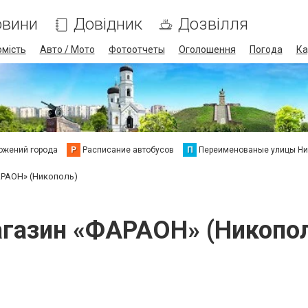
овини
Довідник
Дозвілля
омість
Авто / Мото
Фотоотчеты
Оголошення
Погода
Ка
ожений города
Р
Расписание автобусов
П
Переименованые улицы Ни
АРАОН» (Никополь)
газин «ФАРАОН» (Никопо