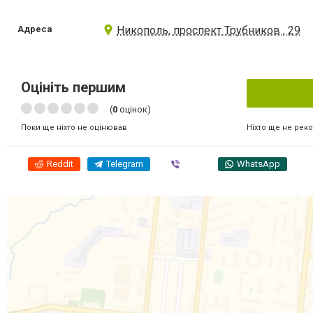
Адреса
Никополь, проспект Трубников , 29
Оцініть першим
(
0
оцінок)
Ніхто ще не рек
Поки ще ніхто не оцінював
Reddit
Telegram
Viber
WhatsApp