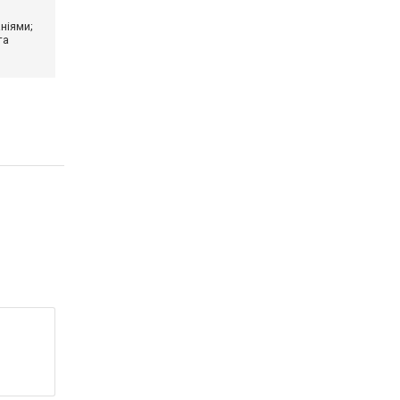
ніями;
та