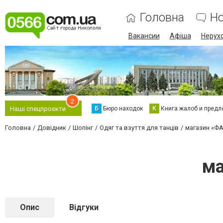
Головна
Н
Вакансии
Афіша
Нерух
2
Б
Бюро находок
К
Книга жалоб и предл
Наші спецпроєкти
Головна
Довідник
Шопінг
Одяг та взуття для танців
магазин «Ф
ма
Опис
Відгуки