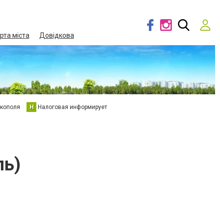
рта міста
Довідкова
кополя
Н
Налоговая информирует
ль)