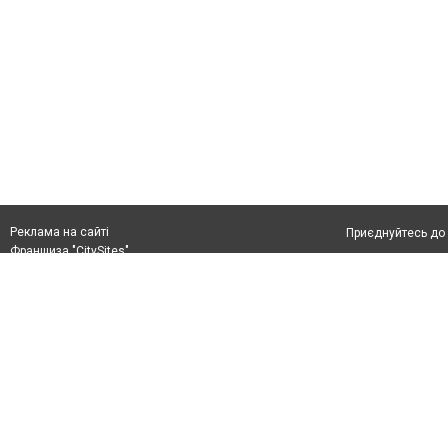
Реклама на сайті
Приєднуйтесь до 
Франшиза "CitySites"
Реклама на сайті
Допускається цит
rek@citysites.ua
тексті обов'язко
розміщення прямо
абзацу в тексті 
Матеріали з плаш
"Політичні новини
Політика конфіде