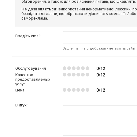
обговорення, а також для роз'яснення питань, що цікавлять.
Не дозволяється:
використання ненормативної лексики, по
безпідставні заяви, що ображають діяльність компанії і / або
самореклама.
Введіть email:
Ваш e-mail не відображатиметься на сайті
Обслуговування
0/12
Качество
0/12
предоставляемых
услуг
Цена
0/12
Відгук: