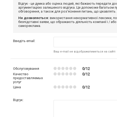
Відгук - це думка або оцінка людей, які бажають передати 
аргументацією залишеного відгука. Це допоможе багатьом пр
обговорення, а також для роз'яснення питань, що цікавлять.
Не дозволяється:
використання ненормативної лексики, по
безпідставні заяви, що ображають діяльність компанії і / або
самореклама.
Введіть email:
Ваш e-mail не відображатиметься на сайті
Обслуговування
0/12
Качество
0/12
предоставляемых
услуг
Цена
0/12
Відгук: