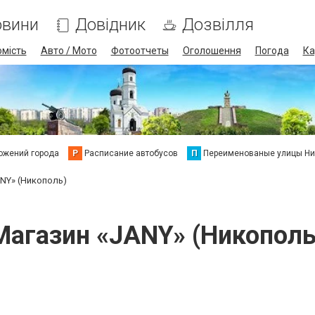
овини
Довідник
Дозвілля
омість
Авто / Мото
Фотоотчеты
Оголошення
Погода
Ка
ожений города
Р
Расписание автобусов
П
Переименованые улицы Ни
NY» (Никополь)
Магазин «JANY» (Никополь