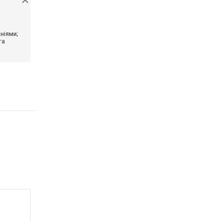
ніями;
та