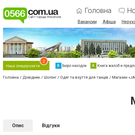
Головна
Н
Вакансии
Афіша
Нерух
2
Б
Бюро находок
К
Книга жалоб и предл
Наші спецпроєкти
Головна
Довідник
Шопінг
Одяг та взуття для танців
Магазин «JA
Опис
Відгуки