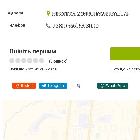
Адреса
Никополь, улица Шевченко , 174
Телефон
+380 (566) 68-80-01
Оцініть першим
(
0
оцінок)
Ніхто ще не рек
Поки ще ніхто не оцінював
Reddit
Telegram
Viber
WhatsApp