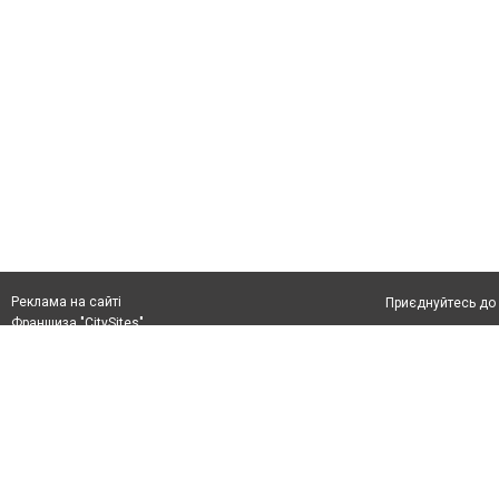
Реклама на сайті
Приєднуйтесь до 
Франшиза "CitySites"
Реклама на сайті
Допускається цит
rek@citysites.ua
тексті обов'язко
розміщення прямо
абзацу в тексті 
Матеріали з плаш
"Політичні новини