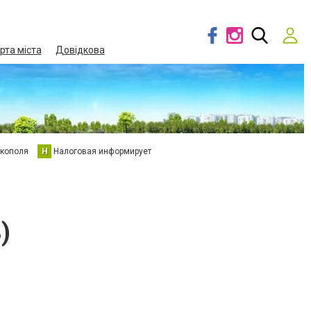
рта міста
Довідкова
кополя
Н
Налоговая информирует
)