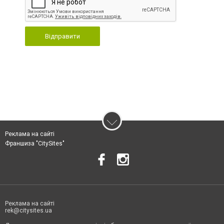
Відправити
Реклама на сайті
Франшиза "CitySites"
Реклама на сайті
rek@citysites.ua