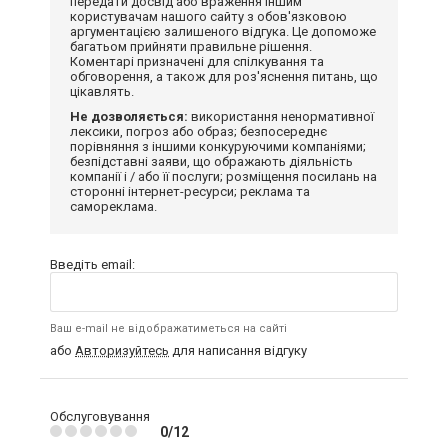
передати досвід або враження іншим
користувачам нашого сайту з обов'язковою
аргументацією залишеного відгука. Це допоможе
багатьом прийняти правильне рішення.
Коментарі призначені для спілкування та
обговорення, а також для роз'яснення питань, що
цікавлять.
Не дозволяється:
використання ненормативної
лексики, погроз або образ; безпосереднє
порівняння з іншими конкуруючими компаніями;
безпідставні заяви, що ображають діяльність
компанії і / або її послуги; розміщення посилань на
сторонні інтернет-ресурси; реклама та
самореклама.
Введіть email:
Ваш e-mail не відображатиметься на сайті
або
Авторизуйтесь
для написання відгуку
Обслуговування
0/12