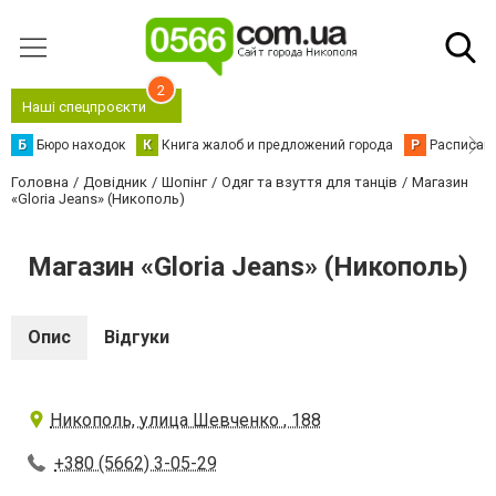
2
Наші спецпроєкти
Б
Бюро находок
К
Книга жалоб и предложений города
Р
Расписани
Головна
Довідник
Шопінг
Одяг та взуття для танців
Магазин
«Gloria Jeans» (Никополь)
Магазин «Gloria Jeans» (Никополь)
Опис
Відгуки
Никополь, улица Шевченко , 188
+380 (5662) 3-05-29