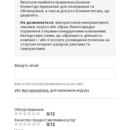
багатьом прийняти правильне рішення.
Коментарі призначені для спілкування та
обговорення, а також для роз'яснення питань, що
цікавлять.
Не дозволяється:
використання ненормативної
лексики, погроз або образ; безпосереднє
порівняння з іншими конкуруючими компаніями;
безпідставні заяви, що ображають діяльність
компанії і / або її послуги; розміщення посилань на
сторонні інтернет-ресурси; реклама та
самореклама.
Введіть email:
Ваш e-mail не відображатиметься на сайті
або
Авторизуйтесь
для написання відгуку
Обслуговування
0/12
Качество предоставляемых услуг
0/12