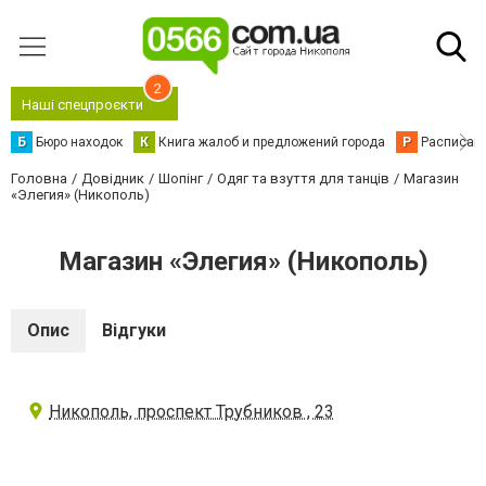
2
Наші спецпроєкти
Б
Бюро находок
К
Книга жалоб и предложений города
Р
Расписани
Головна
Довідник
Шопінг
Одяг та взуття для танців
Магазин
«Элегия» (Никополь)
Магазин «Элегия» (Никополь)
Опис
Відгуки
Никополь, проспект Трубников , 23