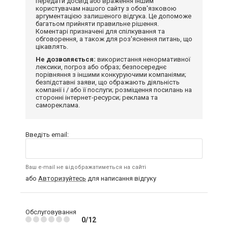
передати досвід або враження іншим
користувачам нашого сайту з обов'язковою
аргументацією залишеного відгука. Це допоможе
багатьом прийняти правильне рішення.
Коментарі призначені для спілкування та
обговорення, а також для роз'яснення питань, що
цікавлять.
Не дозволяється:
використання ненормативної
лексики, погроз або образ; безпосереднє
порівняння з іншими конкуруючими компаніями;
безпідставні заяви, що ображають діяльність
компанії і / або її послуги; розміщення посилань на
сторонні інтернет-ресурси; реклама та
самореклама.
Введіть email:
Ваш e-mail не відображатиметься на сайті
або
Авторизуйтесь
для написання відгуку
Обслуговування
0/12