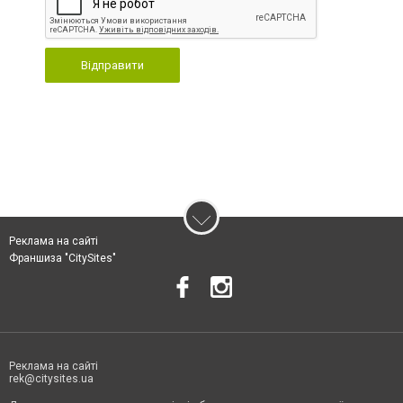
Відправити
Реклама на сайті
Франшиза "CitySites"
Реклама на сайті
rek@citysites.ua