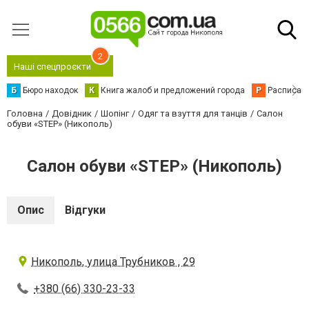
2
Наші спецпроєкти
Б
Бюро находок
К
Книга жалоб и предложений города
Р
Расписани
Головна
Довідник
Шопінг
Одяг та взуття для танців
Салон
обуви «STEP» (Никополь)
Салон обуви «STEP» (Никополь)
Опис
Відгуки
Никополь, улица Трубников , 29
+380 (66) 330-23-33