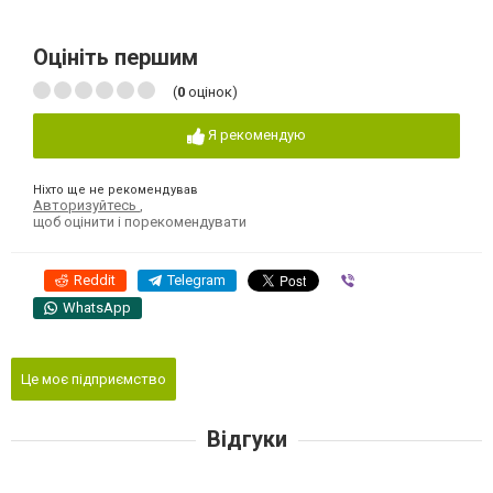
Оцініть першим
(
0
оцінок)
Я рекомендую
Ніхто ще не рекомендував
Авторизуйтесь
,
щоб оцінити і порекомендувати
Reddit
Telegram
Viber
WhatsApp
Це моє підприємство
Відгуки