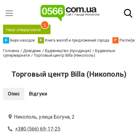
2
Наші спецпроєкти
Б
Бюро находок
К
Книга жалоб и предложений города
Р
Расписани
Головна
Довідник
Будівництво (продукція)
Будівельні
супермаркети
Торговый центр Billa (Никополь)
Торговый центр Billa (Никополь)
Опис
Відгуки
Никополь, улица Богуна, 2
+380 (566) 69-17-25