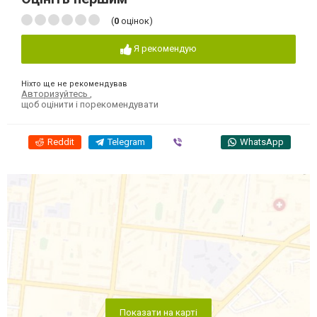
(
0
оцінок)
Я рекомендую
Ніхто ще не рекомендував
Авторизуйтесь
,
щоб оцінити і порекомендувати
Reddit
Telegram
Viber
WhatsApp
Показати на карті