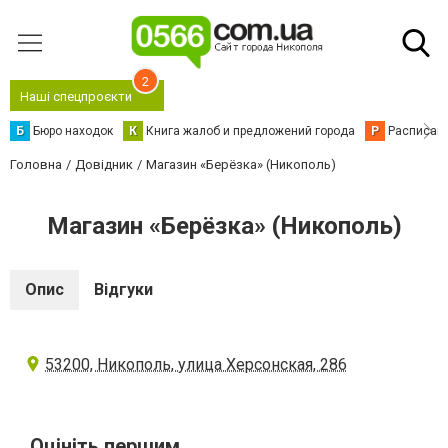
2
Наші спецпроєкти
Б
Бюро находок
К
Книга жалоб и предложений города
Р
Расписани
Головна
Довідник
Магазин «Берёзка» (Никополь)
Магазин «Берёзка» (Никополь)
Опис
Відгуки
53200, Никополь, улица Херсонская, 286
Оцініть першим