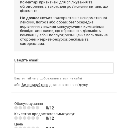
Коментарі призначені для спілкування та
обговорення, а також для роз'яснення питань, що
цікавлять.
Не дозволяється:
використання ненормативної
лексики, погроз або образ; безпосереднє
порівняння з іншими конкуруючими компаніями;
безпідставні заяви, що ображають діяльність
компанії і / або її послуги; розміщення посилань на
сторонні інтернет-ресурси; реклама та
самореклама.
Введіть email:
Ваш e-mail не відображатиметься на сайті
або
Авторизуйтесь
для написання відгуку
Обслуговування
0/12
Качество предоставляемых услуг
0/12
Цена