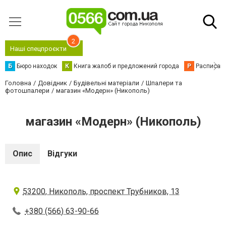
2
Наші спецпроєкти
Б
Бюро находок
К
Книга жалоб и предложений города
Р
Расписани
Головна
Довідник
Будівельні матеріали
Шпалери та
фотошпалери
магазин «Модерн» (Никополь)
магазин «Модерн» (Никополь)
Опис
Відгуки
53200, Никополь, проспект Трубников, 13
+380 (566) 63-90-66