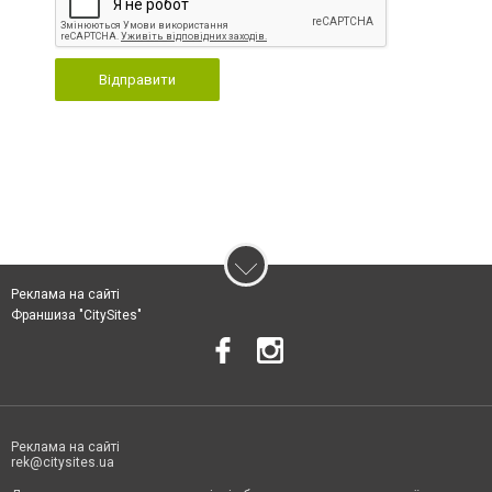
Відправити
Реклама на сайті
Франшиза "CitySites"
Реклама на сайті
rek@citysites.ua