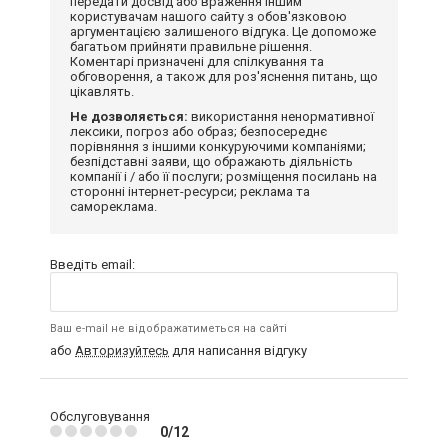
передати досвід або враження іншим
користувачам нашого сайту з обов'язковою
аргументацією залишеного відгука. Це допоможе
багатьом прийняти правильне рішення.
Коментарі призначені для спілкування та
обговорення, а також для роз'яснення питань, що
цікавлять.
Не дозволяється:
використання ненормативної
лексики, погроз або образ; безпосереднє
порівняння з іншими конкуруючими компаніями;
безпідставні заяви, що ображають діяльність
компанії і / або її послуги; розміщення посилань на
сторонні інтернет-ресурси; реклама та
самореклама.
Введіть email:
Ваш e-mail не відображатиметься на сайті
або
Авторизуйтесь
для написання відгуку
Обслуговування
0/12