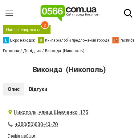
2
Наші спецпроєкти
Б
Бюро находок
К
Книга жалоб и предложений города
Р
Расписани
Головна
Довідник
Виконда (Никополь)
Виконда (Никополь)
Опис
Відгуки
Никополь, улица Шевченко, 175
+380(50)830-43-70
Графік роботи