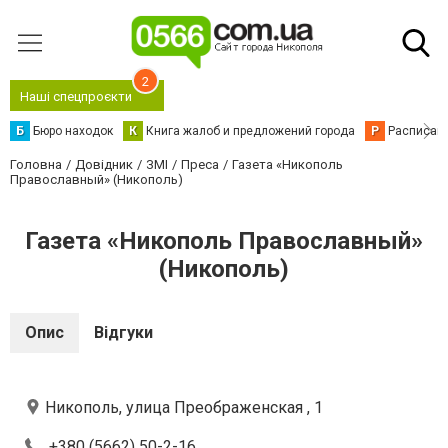
2
Наші спецпроєкти
Б
Бюро находок
К
Книга жалоб и предложений города
Р
Расписани
Головна
Довідник
ЗМІ
Преса
Газета «Никополь
Православный» (Никополь)
Газета «Никополь Православный»
(Никополь)
Опис
Відгуки
Никополь, улица Преображенская , 1
+380 (5662) 50-2-16