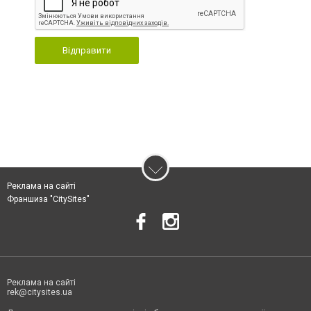
Відправити
Реклама на сайті
Франшиза "CitySites"
Реклама на сайті
rek@citysites.ua