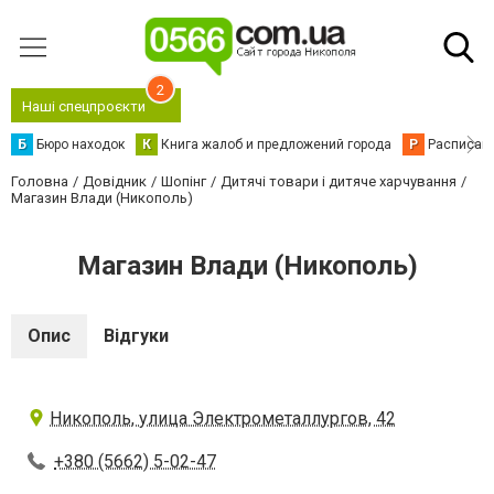
2
Наші спецпроєкти
Б
Бюро находок
К
Книга жалоб и предложений города
Р
Расписани
Головна
Довідник
Шопінг
Дитячі товари і дитяче харчування
Магазин Влади (Никополь)
Магазин Влади (Никополь)
Опис
Відгуки
Никополь, улица Электрометаллургов, 42
+380 (5662) 5-02-47