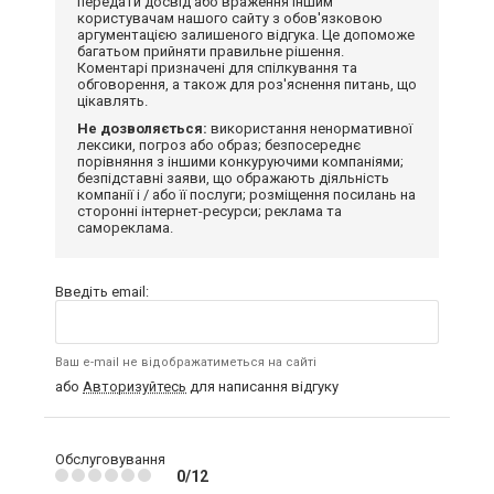
передати досвід або враження іншим
користувачам нашого сайту з обов'язковою
аргументацією залишеного відгука. Це допоможе
багатьом прийняти правильне рішення.
Коментарі призначені для спілкування та
обговорення, а також для роз'яснення питань, що
цікавлять.
Не дозволяється:
використання ненормативної
лексики, погроз або образ; безпосереднє
порівняння з іншими конкуруючими компаніями;
безпідставні заяви, що ображають діяльність
компанії і / або її послуги; розміщення посилань на
сторонні інтернет-ресурси; реклама та
самореклама.
Введіть email:
Ваш e-mail не відображатиметься на сайті
або
Авторизуйтесь
для написання відгуку
Обслуговування
0/12