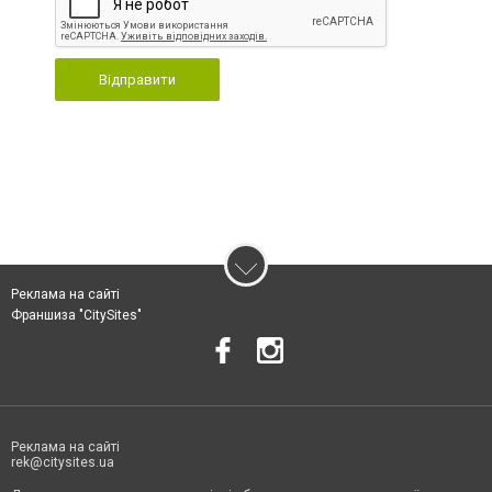
Відправити
Реклама на сайті
Франшиза "CitySites"
Реклама на сайті
rek@citysites.ua