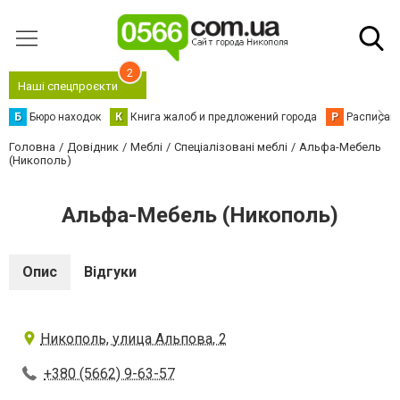
2
Наші спецпроєкти
Б
Бюро находок
К
Книга жалоб и предложений города
Р
Расписани
Головна
Довідник
Меблі
Спеціалізовані меблі
Альфа-Мебель
(Никополь)
Альфа-Мебель (Никополь)
Опис
Відгуки
Никополь, улица Альпова, 2
+380 (5662) 9-63-57