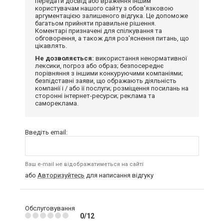
передати досвід або враження іншим
користувачам нашого сайту з обов'язковою
аргументацією залишеного відгука. Це допоможе
багатьом прийняти правильне рішення.
Коментарі призначені для спілкування та
обговорення, а також для роз'яснення питань, що
цікавлять.
Не дозволяється:
використання ненормативної
лексики, погроз або образ; безпосереднє
порівняння з іншими конкуруючими компаніями;
безпідставні заяви, що ображають діяльність
компанії і / або її послуги; розміщення посилань на
сторонні інтернет-ресурси; реклама та
самореклама.
Введіть email:
Ваш e-mail не відображатиметься на сайті
або
Авторизуйтесь
для написання відгуку
Обслуговування
0/12