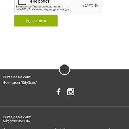
Відправити
Реклама на сайті
Франшиза "CitySites"
Реклама на сайті
rek@citysites.ua