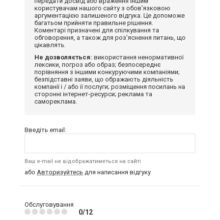
передати досвід або враження іншим
користувачам нашого сайту з обов'язковою
аргументацією залишеного відгука. Це допоможе
багатьом прийняти правильне рішення.
Коментарі призначені для спілкування та
обговорення, а також для роз'яснення питань, що
цікавлять.
Не дозволяється:
використання ненормативної
лексики, погроз або образ; безпосереднє
порівняння з іншими конкуруючими компаніями;
безпідставні заяви, що ображають діяльність
компанії і / або її послуги; розміщення посилань на
сторонні інтернет-ресурси; реклама та
самореклама.
Введіть email:
Ваш e-mail не відображатиметься на сайті
або
Авторизуйтесь
для написання відгуку
Обслуговування
0/12