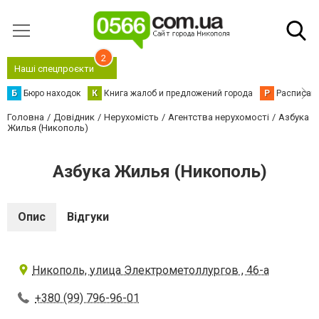
2
Наші спецпроєкти
Б
Бюро находок
К
Книга жалоб и предложений города
Р
Расписани
Головна
Довідник
Нерухомість
Агентства нерухомості
Азбука
Жилья (Никополь)
Азбука Жилья (Никополь)
Опис
Відгуки
Никополь, улица Электрометоллургов , 46-а
+380 (99) 796-96-01