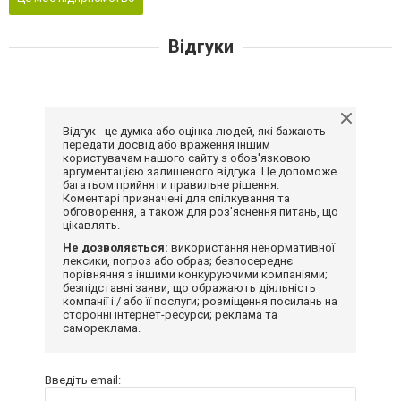
Відгуки
Відгук - це думка або оцінка людей, які бажають
передати досвід або враження іншим
користувачам нашого сайту з обов'язковою
аргументацією залишеного відгука. Це допоможе
багатьом прийняти правильне рішення.
Коментарі призначені для спілкування та
обговорення, а також для роз'яснення питань, що
цікавлять.
Не дозволяється:
використання ненормативної
лексики, погроз або образ; безпосереднє
порівняння з іншими конкуруючими компаніями;
безпідставні заяви, що ображають діяльність
компанії і / або її послуги; розміщення посилань на
сторонні інтернет-ресурси; реклама та
самореклама.
Введіть email: