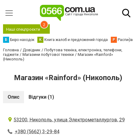
2
Наші спецпроєкти
Б
Бюро находок
К
Книга жалоб и предложений города
Р
Расписани
Головна
Довідник
Побутова техніка, електроніка, телефони,
гаджети
Магазини побутової техніки
Магазин «Rainford»
(Никополь)
Магазин «Rainford» (Никополь)
Опис
Відгуки (1)
53200, Никополь, улица Электрометаллургов, 29
+380 (5662) 3-29-84