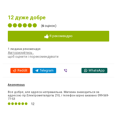
12
дуже добре
(
6
оцінок)
Я рекомендую
1 людина рекомендує
Авторизуйтесь
,
щоб оцінити і порекомендувати
Reddit
Telegram
Viber
WhatsApp
Anonymous
Все добре, але адреса неправильна. Магазин знаходиться за
адресою пр.Електрометалургів 210, і телефон вірно вказано 099-569-
77-53
12