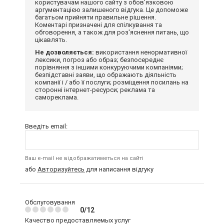
користувачам нашого сайту з обов'язковою
аргументацією залишеного відгука. Це допоможе
багатьом прийняти правильне рішення.
Коментарі призначені для спілкування та
обговорення, а також для роз'яснення питань, що
цікавлять.
Не дозволяється:
використання ненормативної
лексики, погроз або образ; безпосереднє
порівняння з іншими конкуруючими компаніями;
безпідставні заяви, що ображають діяльність
компанії і / або її послуги; розміщення посилань на
сторонні інтернет-ресурси; реклама та
самореклама.
Введіть email:
Ваш e-mail не відображатиметься на сайті
або
Авторизуйтесь
для написання відгуку
Обслуговування
0/12
Качество предоставляемых услуг