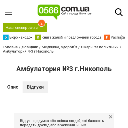
2
Наші спецпроєкти
Б
Бюро находок
К
Книга жалоб и предложений города
Р
Расписани
Головна
Довідник
Медицина, здоров'я
Лікарні та поліклініки
Амбулатория №3 г.Никополь
Амбулатория №3 г.Никополь
Опис
Відгуки
Відгук - це думка або оцінка людей, які бажають
передати досвід або враження іншим