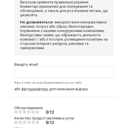
багатьом прийняти правильне рішення.
Коментарі призначені для спілкування та
обговорення, а також для роз'яснення питань, що
цікавлять.
Не дозволяється:
використання ненормативної
лексики, погроз або образ; безпосереднє
порівняння з іншими конкуруючими компаніями;
безпідставні заяви, що ображають діяльність
компанії і / або її послуги; розміщення посилань на
сторонні інтернет-ресурси; реклама та
самореклама.
Введіть email:
Ваш e-mail не відображатиметься на сайті
або
Авторизуйтесь
для написання відгуку
Обслуговування
0/12
Качество предоставляемых услуг
0/12