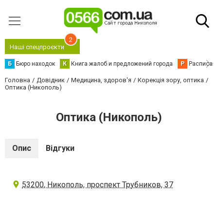
2
Наші спецпроєкти
Б
Бюро находок
К
Книга жалоб и предложений города
Р
Расписани
Головна
Довідник
Медицина, здоров'я
Корекція зору, оптика
Оптика (Никополь)
Оптика (Никополь)
Опис
Відгуки
53200, Никополь, проспект Трубников, 37