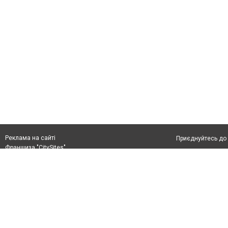
Реклама на сайті
Приєднуйтесь до 
Франшиза "CitySites"
Реклама на сайті
Допускається цит
rek@citysites.ua
тексті обов'язко
розміщення прямо
абзацу в тексті 
Матеріали з плаш
"Політичні новини