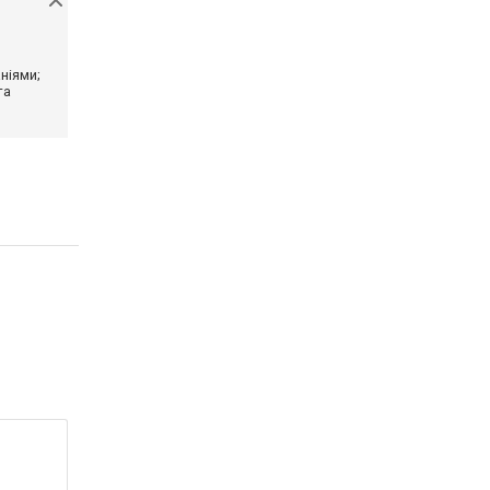
ніями;
та