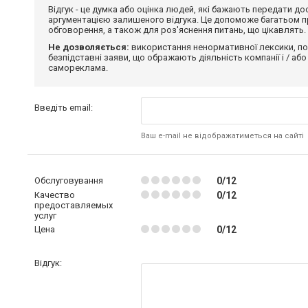
Відгук - це думка або оцінка людей, які бажають передати 
аргументацією залишеного відгука. Це допоможе багатьом пр
обговорення, а також для роз'яснення питань, що цікавлять.
Не дозволяється:
використання ненормативної лексики, по
безпідставні заяви, що ображають діяльність компанії і / або
самореклама.
Введіть email:
Ваш e-mail не відображатиметься на сайті
Обслуговування
0/12
Качество
0/12
предоставляемых
услуг
Цена
0/12
Відгук: