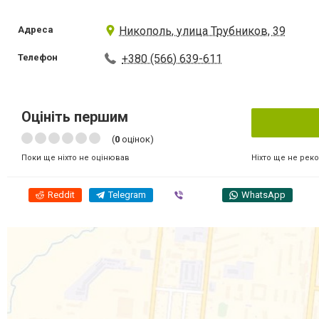
Адреса
Никополь, улица Трубников, 39
Телефон
+380 (566) 639-611
Оцініть першим
(
0
оцінок)
Ніхто ще не рек
Поки ще ніхто не оцінював
Reddit
Telegram
Viber
WhatsApp