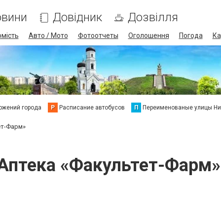
овини
Довідник
Дозвілля
омість
Авто / Мото
Фотоотчеты
Оголошення
Погода
Ка
ожений города
Р
Расписание автобусов
П
Переименованые улицы Ни
ет-Фарм»
Аптека «Факультет-Фарм