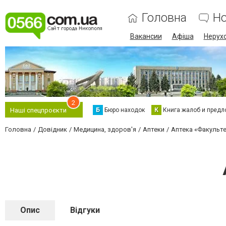
Головна
Н
Вакансии
Афіша
Нерух
2
Б
Бюро находок
К
Книга жалоб и предл
Наші спецпроєкти
Головна
Довідник
Медицина, здоров'я
Аптеки
Аптека «Факульт
Опис
Відгуки