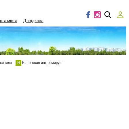
рта міста
Довідкова
кополя
Н
Налоговая информирует
»