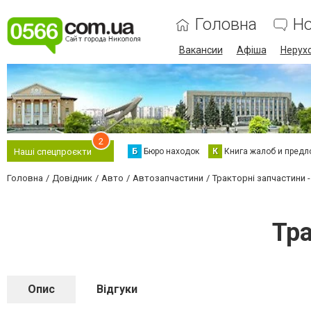
Головна
Н
Вакансии
Афіша
Нерух
2
Б
Бюро находок
К
Книга жалоб и предл
Наші спецпроєкти
Головна
Довідник
Авто
Автозапчастини
Тракторні запчастини -
Тра
Опис
Відгуки