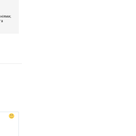
ніями;
та