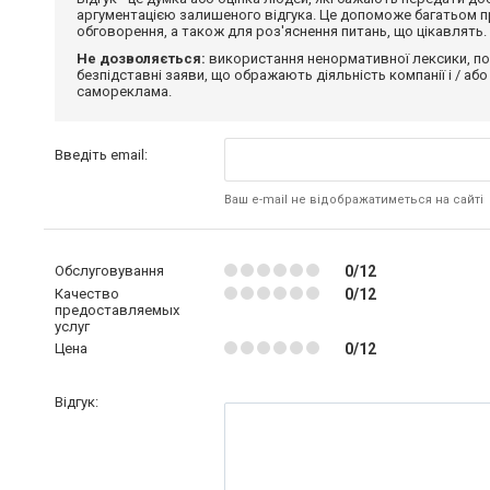
аргументацією залишеного відгука. Це допоможе багатьом пр
обговорення, а також для роз'яснення питань, що цікавлять.
Не дозволяється:
використання ненормативної лексики, по
безпідставні заяви, що ображають діяльність компанії і / або
самореклама.
Введіть email:
Ваш e-mail не відображатиметься на сайті
Обслуговування
0/12
Качество
0/12
предоставляемых
услуг
Цена
0/12
Відгук: