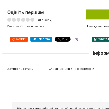
Оцініть першим
(
0
оцінок)
Ніхто ще не рек
Поки ще ніхто не оцінював
Reddit
Telegram
Viber
Whats
Інформ
Автозапчастини
Запчастини для спецтехніки
Відгук - це думка або оцінка людей, які бажають передати 