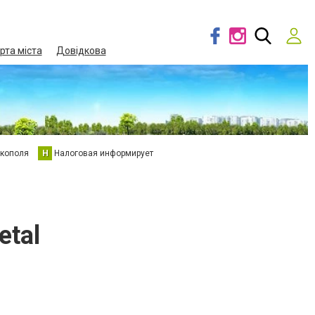
рта міста
Довідкова
кополя
Н
Налоговая информирует
etal