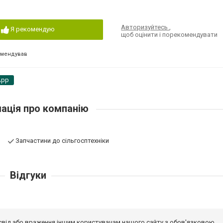
Авторизуйтесь
,
Я рекомендую
щоб оцінити і порекомендувати
омендував
App
ація про компанію
Запчастини до сільгосптехніки
Відгуки
досвід або враження іншим користувачам нашого сайту з обов'язковою