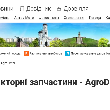
овини
Довідник
Дозвілля
омість
Авто / Мото
Фотоотчеты
Оголошення
Погода
Ка
ожений города
Р
Расписание автобусов
П
Переименованые улицы Ни
 AgroDetal
кторні запчастини - AgroD