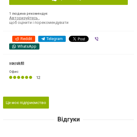
1 людина рекомендує
Авторизуйтесь
,
щоб оцінити і порекомендувати
Reddit
Telegram
Viber
WhatsApp
ygvrgb83
Офис
12
Це моє підприємство
Відгуки