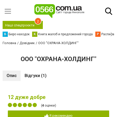
2
Наші спецпроєкти
Б
Бюро находок
К
Книга жалоб и предложений города
Р
Расписани
Головна
Довідник
ООО "ОХРАНА-ХОЛДИНГ"
ООО "ОХРАНА-ХОЛДИНГ"
Опис
Відгуки (1)
12
дуже добре
(
4
оцінки)
Я рекомендую