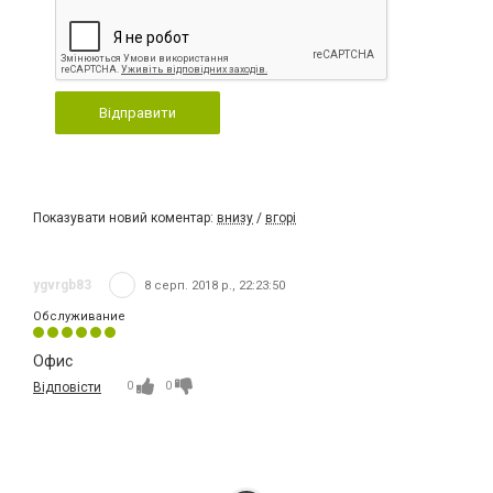
Відправити
Показувати новий коментар:
внизу
/
вгорі
ygvrgb83
8 серп. 2018 р., 22:23:50
Обслуживание
Офис
0
0
Відповісти