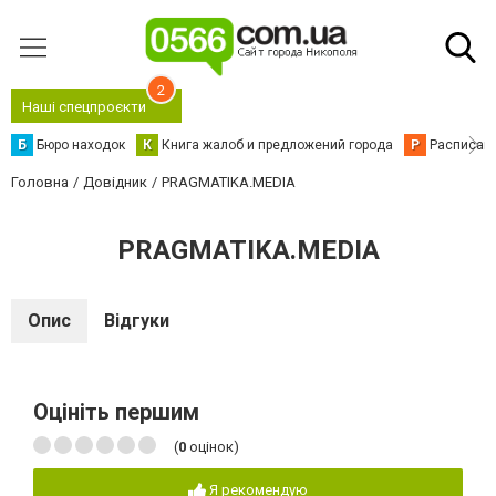
2
Наші спецпроєкти
Б
Бюро находок
К
Книга жалоб и предложений города
Р
Расписани
Головна
Довідник
PRAGMATIKA.MEDIA
PRAGMATIKA.MEDIA
Опис
Відгуки
Оцініть першим
(
0
оцінок)
Я рекомендую