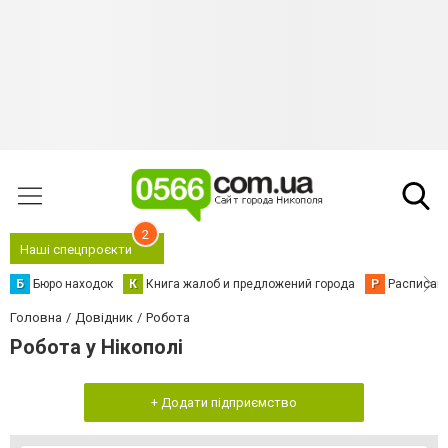
2
Наші спецпроєкти
Б
Бюро находок
К
Книга жалоб и предложений города
Р
Расписани
Головна
Довідник
Робота
Робота у Нікополі
+ Додати підприємство