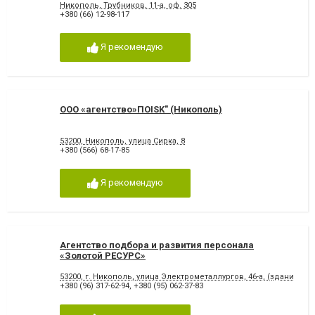
Никополь, Трубников, 11-а, оф. 305
+380 (66) 12-98-117
Я рекомендую
ООО «агентство»ПОISK" (Никополь)
53200, Никополь, улица Сирка, 8
+380 (566) 68-17-85
Я рекомендую
Агентство подбора и развития персонала
«Золотой РЕСУРС»
53200, г. Никополь, улица Электрометаллургов, 46-а, (здание К
+380 (96) 317-62-94
,
+380 (95) 062-37-83