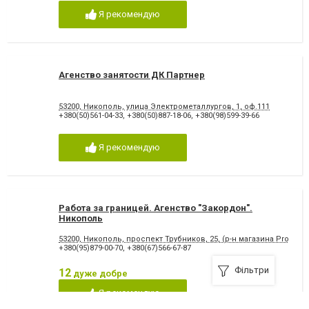
Я рекомендую
Агенство занятости ДК Партнер
53200, Никополь, улица Электрометаллургов, 1, оф.111
+380(50)561-04-33
,
+380(50)887-18-06
,
+380(98)599-39-66
Я рекомендую
Работа за границей. Агенство "Закордон".
Никополь
53200, Никополь, проспект Трубников, 25, (р-н магазина Prostor)
+380(95)879-00-70
,
+380(67)566-67-87
Фільтри
12
дуже добре
Я рекомендую