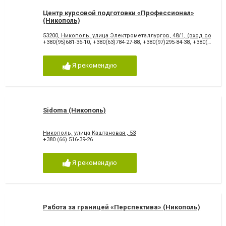
Центр курсовой подготовки «Профессионал»
(Никополь)
53200, Никополь, улица Электрометаллургов, 48/1, (вход со двор
+380(95)681-36-10
,
+380(63)784-27-88
,
+380(97)295-84-38
,
+380(56)622-24-62
Я рекомендую
Sidoma (Никополь)
Никополь, улица Каштановая , 53
+380 (66) 516-39-26
Я рекомендую
Работа за границей «Перспектива» (Никополь)