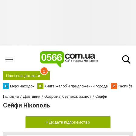
2
Наші спецпроєкти
Б
Бюро находок
К
Книга жалоб и предложений города
Р
Расписани
Головна
Довідник
Охорона, безпека, захист
Сейфи
Сейфи Нікополь
+ Додати підприємство