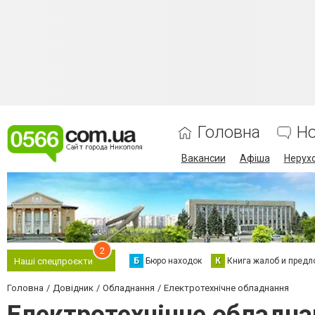
Головна
Н
Вакансии
Афіша
Нерух
2
Б
Бюро находок
К
Книга жалоб и предл
Наші спецпроєкти
Головна
Довідник
Обладнання
Електротехнічне обладнання