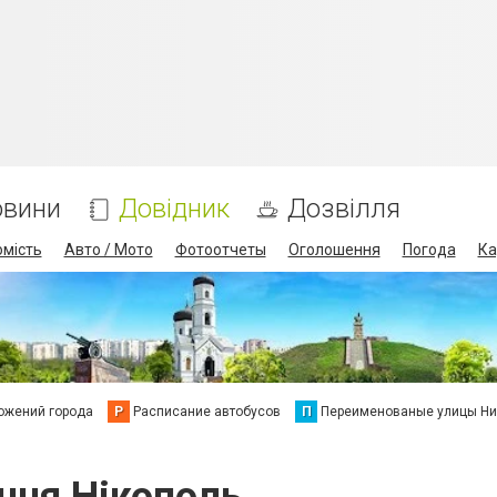
овини
Довідник
Дозвілля
омість
Авто / Мото
Фотоотчеты
Оголошення
Погода
Ка
ожений города
Р
Расписание автобусов
П
Переименованые улицы Ни