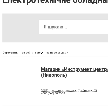
Електротехнічне обладна
Сортувати:
за рейтингом
за переглядами
Магазин «Инструмент центр
(Никополь)
53200, Никополь, проспект Трубников, 35
+380 (566) 68-70-32