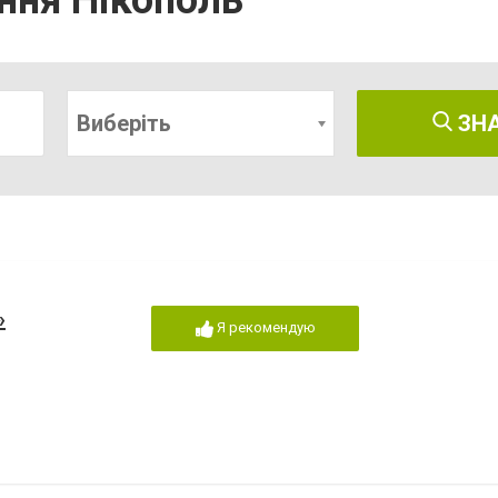
ння Нікополь
Виберіть
ЗН
»
Я рекомендую