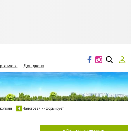
рта міста
Довідкова
кополя
Н
Налоговая информирует
+ Додати підприємство