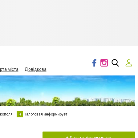
рта міста
Довідкова
кополя
Н
Налоговая информирует
+ Додати підприємство