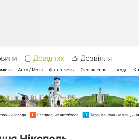
овини
Довідник
Дозвілля
омість
Авто / Мото
Фотоотчеты
Оголошення
Погода
Ка
ожений города
Р
Расписание автобусов
П
Переименованые улицы Ни