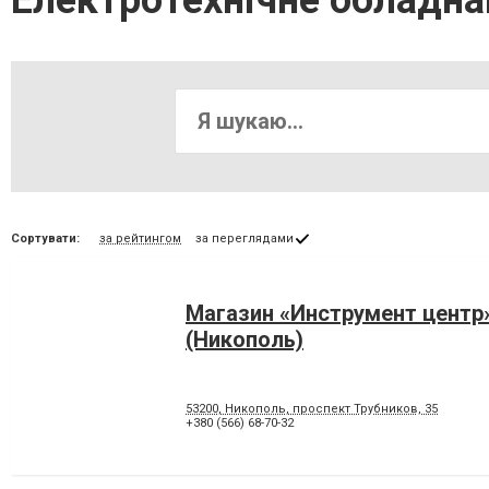
Електротехнічне обладна
Сортувати:
за рейтингом
за переглядами
Магазин «Инструмент центр
(Никополь)
53200, Никополь, проспект Трубников, 35
+380 (566) 68-70-32