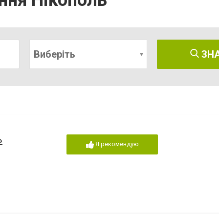
ння Нікополь
Виберіть
ЗН
»
Я рекомендую