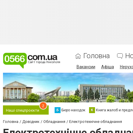
Головна
Н
Вакансии
Афіша
Нерух
2
Б
Бюро находок
К
Книга жалоб и предл
Наші спецпроєкти
Головна
Довідник
Обладнання
Електротехнічне обладнання