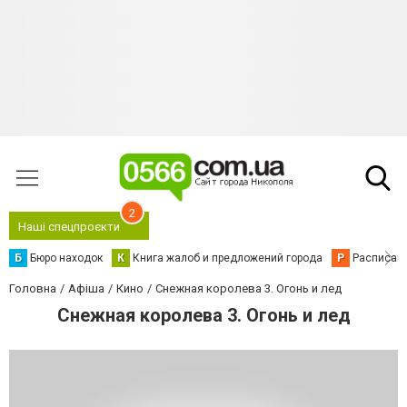
2
Наші спецпроєкти
Б
Бюро находок
К
Книга жалоб и предложений города
Р
Расписани
Головна
Афіша
Кино
Снежная королева 3. Огонь и лед
Снежная королева 3. Огонь и лед