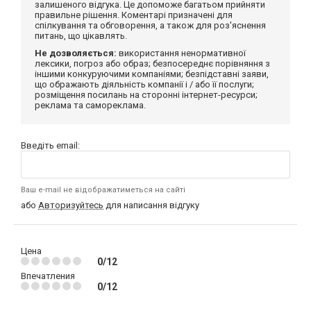
залишеного відгука. Це допоможе багатьом прийняти
правильне рішення. Коментарі призначені для
спілкування та обговорення, а також для роз'яснення
питань, що цікавлять.
Не дозволяється:
використання ненормативної
лексики, погроз або образ; безпосереднє порівняння з
іншими конкуруючими компаніями; безпідставні заяви,
що ображають діяльність компанії і / або її послуги;
розміщення посилань на сторонні інтернет-ресурси;
реклама та самореклама.
Введіть email:
Ваш e-mail не відображатиметься на сайті
або
Авторизуйтесь
для написання відгуку
Цена
0/12
Впечатления
0/12