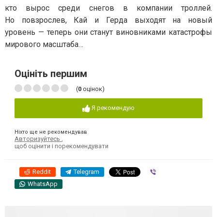
кто вырос среди снегов в компании троллей.
Но повзрослев, Кай и Герда выходят на новый
уровень — теперь они станут виновниками катастрофы
мирового масштаба…
Оцініть першим
(
0
оцінок)
Я рекомендую
Ніхто ще не рекомендував
Авторизуйтесь
,
щоб оцінити і порекомендувати
Reddit
Telegram
Viber
WhatsApp