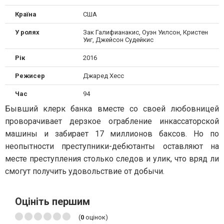
Країна
США
У ролях
Зак Галифианакис, Оуэн Уилсон, Кристен
Уиг, Джейсон Судейкис
Рік
2016
Режисер
Джаред Хесс
Час
94
Бывший клерк банка вместе со своей любовницей
проворачивает дерзкое ограбление инкассаторской
машины и забирает 17 миллионов баксов. Но по
неопытности преступники-дебютанты оставляют на
месте преступления столько следов и улик, что вряд ли
смогут получить удовольствие от добычи.
Оцініть першим
(
0
оцінок)