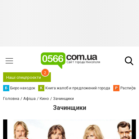
2
Наші спецпроєкти
Б
Бюро находок
К
Книга жалоб и предложений города
Р
Расписани
Головна
Афіша
Кино
Зачинщики
Зачинщики